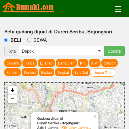
Peta gudang dijual di Duren Seribu, Bojongsari
BELI
SEWA
Kota
Depok
Update
Gudang
Harga
L.Tanah
Bangunan
K.T.
K.M.
Carport
Furnish
Kondisi
Hadap
Tingkat
Sertifikat
Hapus Filter
+
−
×
Gudang dijual di
Duren Seribu - Bojongsari
Ada 1 Listing
-
Klik Lihat Listing...