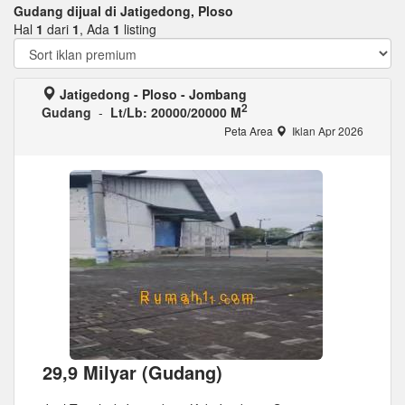
Gudang dijual di Jatigedong, Ploso
Hal
1
dari
1
, Ada
1
listing
Jatigedong - Ploso - Jombang
2
Gudang
-
Lt/Lb: 20000/20000 M
Peta Area
Iklan Apr 2026
29,9 Milyar (Gudang)