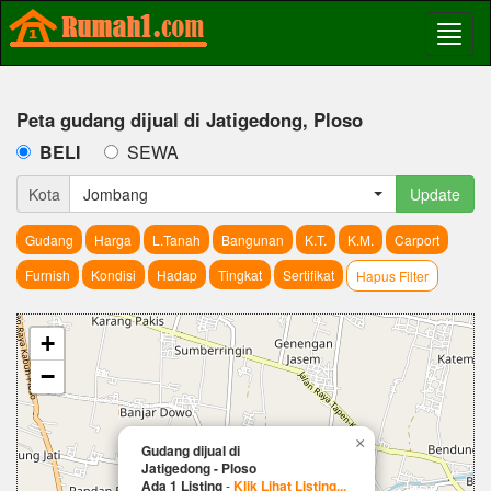
Peta gudang dijual di Jatigedong, Ploso
BELI
SEWA
Kota
Jombang
Update
Gudang
Harga
L.Tanah
Bangunan
K.T.
K.M.
Carport
Furnish
Kondisi
Hadap
Tingkat
Sertifikat
Hapus Filter
+
−
×
Gudang dijual di
Jatigedong - Ploso
Ada 1 Listing
-
Klik Lihat Listing...