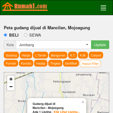
Peta gudang dijual di Mancilan, Mojoagung
BELI
SEWA
Kota
Jombang
Update
Gudang
Harga
L.Tanah
Bangunan
K.T.
K.M.
Carport
Furnish
Kondisi
Hadap
Tingkat
Sertifikat
Hapus Filter
+
−
×
Gudang dijual di
Mancilan - Mojoagung
Ada 1 Listing
-
Klik Lihat Listing...