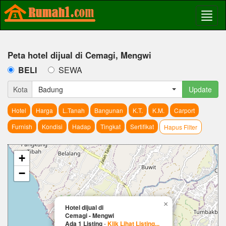
Peta hotel dijual di Cemagi, Mengwi
BELI
SEWA
Kota
Badung
Update
Hotel
Harga
L.Tanah
Bangunan
K.T.
K.M.
Carport
Furnish
Kondisi
Hadap
Tingkat
Sertifikat
Hapus Filter
+
−
×
Hotel dijual di
Cemagi - Mengwi
Ada 1 Listing
-
Klik Lihat Listing...