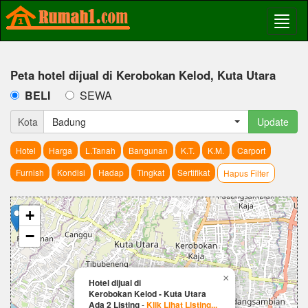
Peta hotel dijual di Kerobokan Kelod, Kuta Utara
BELI
SEWA
Kota
Badung
Update
Hotel
Harga
L.Tanah
Bangunan
K.T.
K.M.
Carport
Furnish
Kondisi
Hadap
Tingkat
Sertifikat
Hapus Filter
+
−
×
Hotel dijual di
Kerobokan Kelod - Kuta Utara
Ada 2 Listing
-
Klik Lihat Listing...