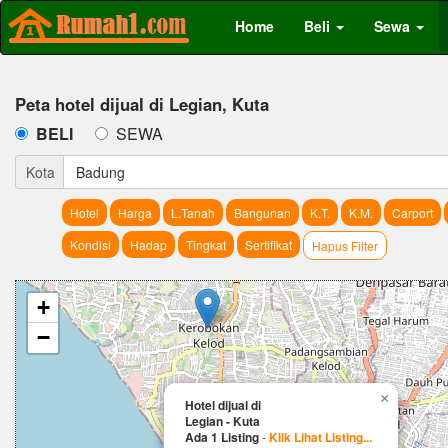
Home
Beli
Sewa
Peta hotel dijual di Legian, Kuta
BELI
SEWA
Kota
Badung
Hotel
Harga
L.Tanah
Bangunan
K.T.
K.M.
Carport
Kondisi
Hadap
Tingkat
Sertifikat
Hapus Filter
+
−
×
Hotel dijual di
Legian - Kuta
Ada 1 Listing
-
Klik Lihat Listing...