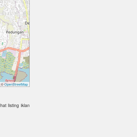
©
OpenStreetMap
at listing iklan