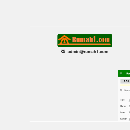
admin@rumah1
.com