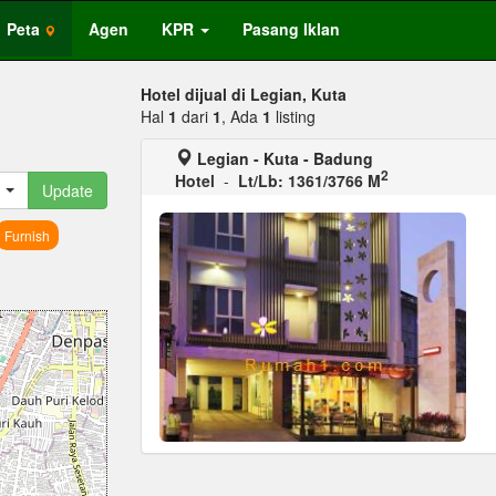
Peta
Agen
KPR
Pasang Iklan
Hotel dijual di Legian, Kuta
Hal
1
dari
1
, Ada
1
listing
Legian - Kuta - Badung
2
Hotel
-
Lt/Lb: 1361/3766 M
Update
Furnish