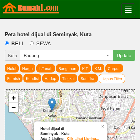
Peta hotel dijual di Seminyak, Kuta
BELI
SEWA
Kota
Badung
Update
Hotel
Harga
L.Tanah
Bangunan
K.T.
K.M.
Carport
Furnish
Kondisi
Hadap
Tingkat
Sertifikat
Hapus Filter
+
−
×
Hotel dijual di
Seminyak - Kuta
Ada 2 Listing
-
Klik Lihat Listing...