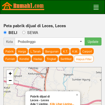
Peta pabrik dijual di Leces, Leces
BELI
SEWA
Kota
Probolinggo
Update
Pabrik
Harga
L.Tanah
Bangunan
K.T.
K.M.
Carport
Furnish
Kondisi
Hadap
Tingkat
Sertifikat
Hapus Filter
+
−
×
Pabrik dijual di
Leces - Leces
Ada 1 Listing
-
Klik Lihat Listing...