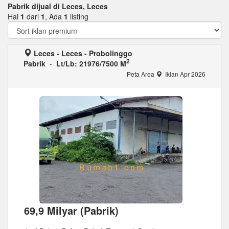
Pabrik dijual di Leces, Leces
Hal
1
dari
1
, Ada
1
listing
Leces - Leces - Probolinggo
2
Pabrik
-
Lt/Lb: 21976/7500 M
Peta Area
Iklan Apr 2026
69,9 Milyar (Pabrik)