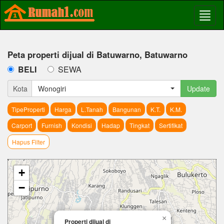
Peta properti dijual di Batuwarno, Batuwarno
BELI
SEWA
Kota
Wonogiri
Update
TipeProperti
Harga
L.Tanah
Bangunan
K.T.
K.M.
Carport
Furnish
Kondisi
Hadap
Tingkat
Sertifikat
Hapus Filter
+
−
×
Properti dijual di