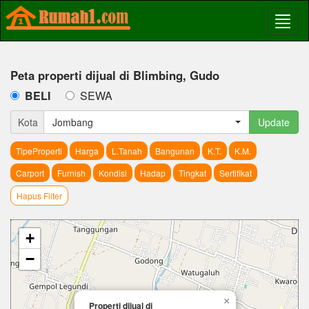
Peta properti dijual di Blimbing, Gudo
BELI
SEWA
Kota
Jombang
Update
TipeProperti
Harga
L.Tanah
Bangunan
K.T.
K.M.
Carport
Furnish
Kondisi
Hadap
Tingkat
Sertifikat
Hapus Filter
+
−
×
Properti dijual di