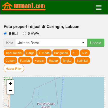
Peta properti dijual di Caringin, Labuan
BELI
SEWA
Kota
Jakarta Barat
Update
TipeProperti
Harga
L.Tanah
Bangunan
K.T.
K.M.
Carport
Furnish
Kondisi
Hadap
Tingkat
Sertifikat
Hapus Filter
+
−