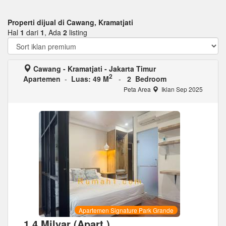
Properti dijual di Cawang, Kramatjati
Hal
1
dari
1
, Ada
2
listing
Cawang - Kramatjati - Jakarta Timur
2
Apartemen
-
Luas: 49 M
-
2 Bedroom
Peta Area
Iklan Sep 2025
Apartemen Signature Park Grande
1,4 Milyar (Apart.)