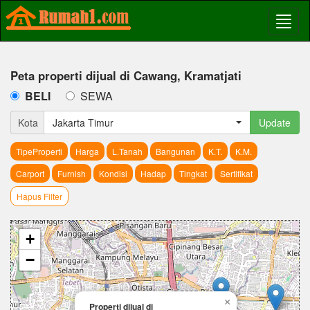
Peta properti dijual di Cawang, Kramatjati
BELI
SEWA
Kota
Jakarta Timur
Update
TipeProperti
Harga
L.Tanah
Bangunan
K.T.
K.M.
Carport
Furnish
Kondisi
Hadap
Tingkat
Sertifikat
Hapus Filter
+
−
×
Properti dijual di