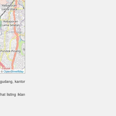
©
OpenStreetMap
 gudang, kantor
at listing iklan