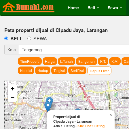
Home
Beli
Sewa
Peta properti dijual di Cipadu Jaya, Larangan
BELI
SEWA
Kota
Tangerang
TipeProperti
Harga
L.Tanah
Bangunan
K.T.
K.M.
Car
Kondisi
Hadap
Tingkat
Sertifikat
Hapus Filter
+
−
×
Properti dijual di
Cipadu Jaya - Larangan
Ada 1 Listing
-
Klik Lihat Listing...