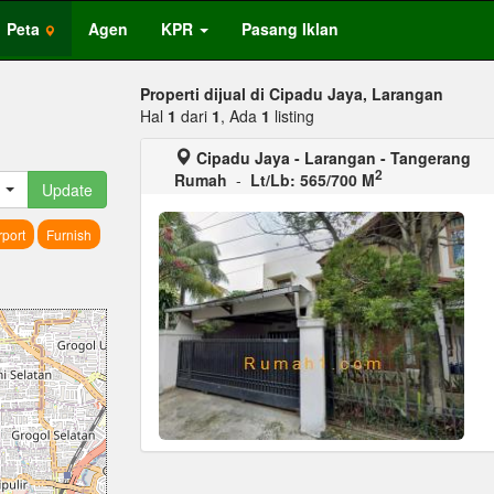
Peta
Agen
KPR
Pasang Iklan
Properti dijual di Cipadu Jaya, Larangan
Hal
1
dari
1
, Ada
1
listing
Cipadu Jaya - Larangan - Tangerang
2
Rumah
-
Lt/Lb: 565/700 M
Update
port
Furnish