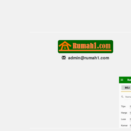
admin@rumah1
.com