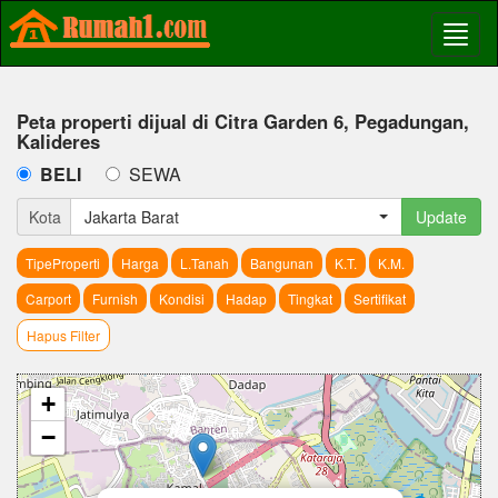
Peta properti dijual di Citra Garden 6, Pegadungan,
Kalideres
BELI
SEWA
Kota
Jakarta Barat
Update
TipeProperti
Harga
L.Tanah
Bangunan
K.T.
K.M.
Carport
Furnish
Kondisi
Hadap
Tingkat
Sertifikat
Hapus Filter
+
−