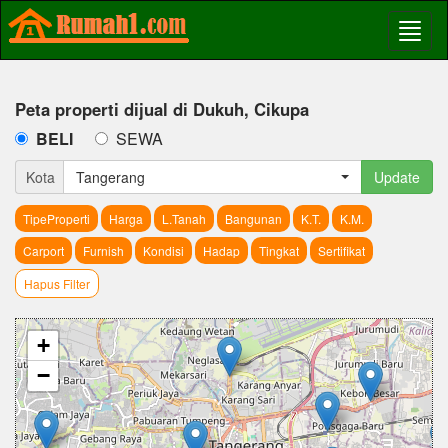
Peta properti dijual di Dukuh, Cikupa
BELI
SEWA
Kota
Tangerang
Update
TipeProperti
Harga
L.Tanah
Bangunan
K.T.
K.M.
Carport
Furnish
Kondisi
Hadap
Tingkat
Sertifikat
Hapus Filter
+
−