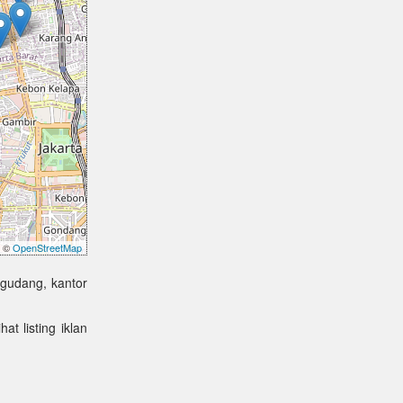
©
OpenStreetMap
 gudang, kantor
at listing iklan