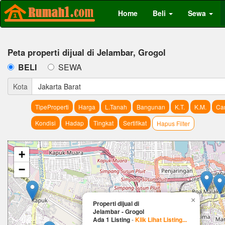
Home
Beli
Sewa
Peta properti dijual di Jelambar, Grogol
BELI
SEWA
Kota
Jakarta Barat
TipeProperti
Harga
L.Tanah
Bangunan
K.T.
K.M.
Car
Kondisi
Hadap
Tingkat
Sertifikat
Hapus Filter
+
−
×
Properti dijual di
Jelambar - Grogol
Ada 1 Listing
-
Klik Lihat Listing...