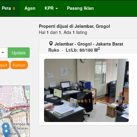
Peta
Agen
KPR
Pasang Iklan
Properti dijual di Jelambar, Grogol
Hal
1
dari
1
, Ada
1
listing
Jelambar - Grogol - Jakarta Barat
2
Ruko
-
Lt/Lb: 80/180 M
Update
port
Furnish