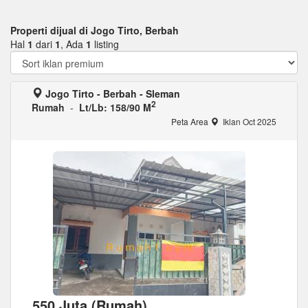
Properti dijual di Jogo Tirto, Berbah
Hal
1
dari
1
, Ada
1
listing
Jogo Tirto - Berbah - Sleman
2
Rumah
-
Lt/Lb: 158/90 M
Peta Area
Iklan Oct 2025
550 Juta (Rumah)