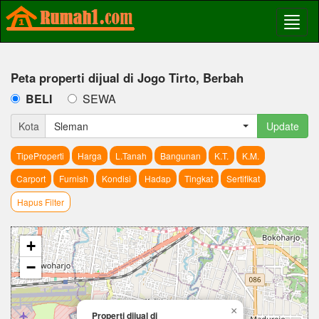
Peta properti dijual di Jogo Tirto, Berbah
BELI
SEWA
Kota
Sleman
Update
TipeProperti
Harga
L.Tanah
Bangunan
K.T.
K.M.
Carport
Furnish
Kondisi
Hadap
Tingkat
Sertifikat
Hapus Filter
+
−
×
Properti dijual di