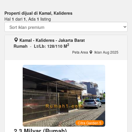
Properti dijual di Kamal, Kalideres
Hal
1
dari
1
, Ada
1
listing
Kamal - Kalideres - Jakarta Barat
2
Rumah
-
Lt/Lb: 128/110 M
Peta Area
Iklan Aug 2025
Citra Garden 5
2,3 Milyar (Rumah)