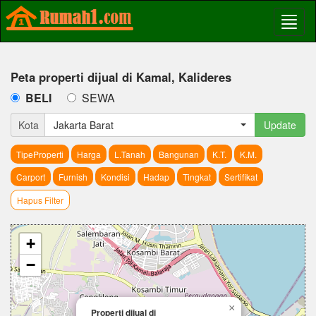
Peta properti dijual di Kamal, Kalideres
BELI
SEWA
Kota
Jakarta Barat
Update
TipeProperti
Harga
L.Tanah
Bangunan
K.T.
K.M.
Carport
Furnish
Kondisi
Hadap
Tingkat
Sertifikat
Hapus Filter
+
−
×
Properti dijual di