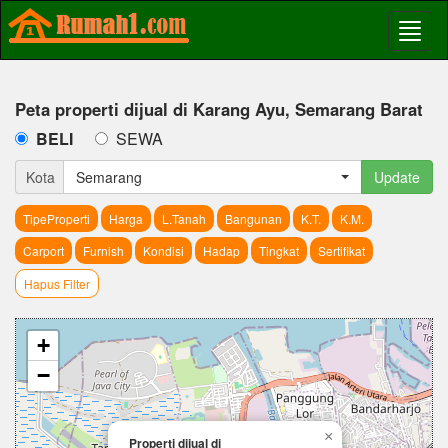
Peta properti dijual di Karang Ayu, Semarang Barat
BELI
SEWA
Kota
Semarang
Update
TipeProperti
Harga
L.Tanah
Bangunan
K.T.
K.M.
Carport
Furnish
Kondisi
Hadap
Tingkat
Sertifikat
Hapus Filter
+
−
×
Properti dijual di