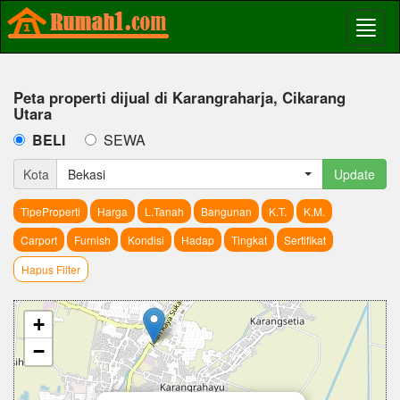
Peta properti dijual di Karangraharja, Cikarang
Utara
BELI
SEWA
Kota
Bekasi
Update
TipeProperti
Harga
L.Tanah
Bangunan
K.T.
K.M.
Carport
Furnish
Kondisi
Hadap
Tingkat
Sertifikat
Hapus Filter
+
−