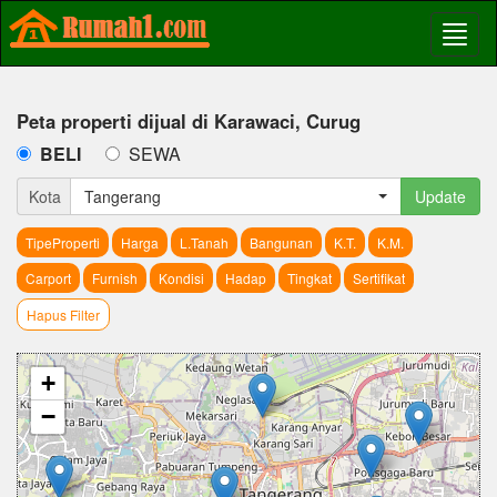
Peta properti dijual di Karawaci, Curug
BELI
SEWA
Kota
Tangerang
Update
TipeProperti
Harga
L.Tanah
Bangunan
K.T.
K.M.
Carport
Furnish
Kondisi
Hadap
Tingkat
Sertifikat
Hapus Filter
+
−