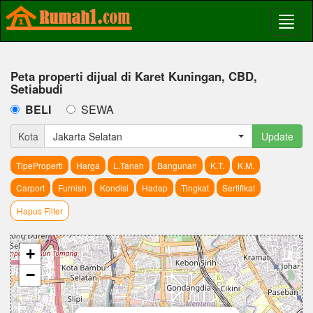
Peta properti dijual di Karet Kuningan, CBD,
Setiabudi
BELI
SEWA
Kota
Jakarta Selatan
Update
TipeProperti
Harga
L.Tanah
Bangunan
K.T.
K.M.
Carport
Furnish
Kondisi
Hadap
Tingkat
Sertifikat
Hapus Filter
+
−