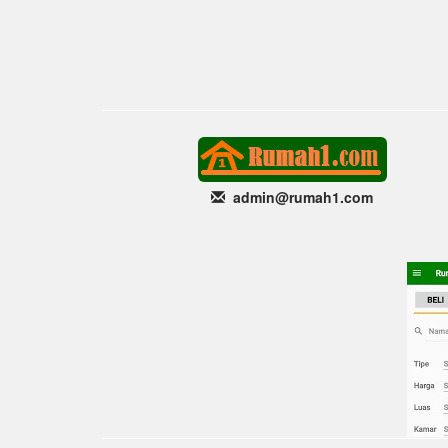
admin@rumah1
.com