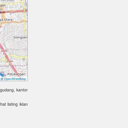
©
OpenStreetMap
 gudang, kantor
at listing iklan