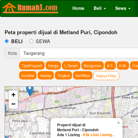
Home
Beli
Sewa
Peta properti dijual di Metland Puri, Cipondoh
BELI
SEWA
Kota
Tangerang
TipeProperti
Harga
L.Tanah
Bangunan
K.T.
K.M.
Car
Kondisi
Hadap
Tingkat
Sertifikat
Hapus Filter
+
−
×
Properti dijual di
Metland Puri - Cipondoh
Ada 1 Listing
-
Klik Lihat Listing...