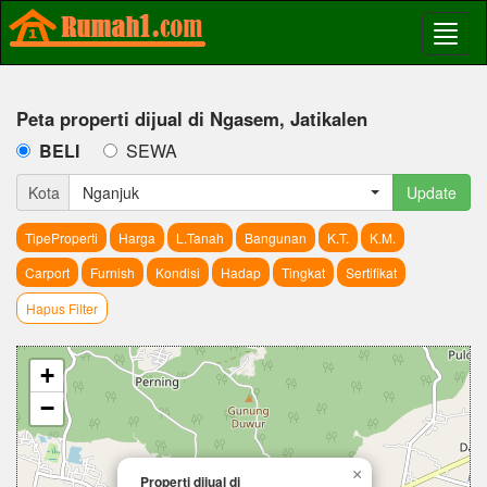
Peta properti dijual di Ngasem, Jatikalen
BELI
SEWA
Kota
Nganjuk
Update
TipeProperti
Harga
L.Tanah
Bangunan
K.T.
K.M.
Carport
Furnish
Kondisi
Hadap
Tingkat
Sertifikat
Hapus Filter
+
−
×
Properti dijual di