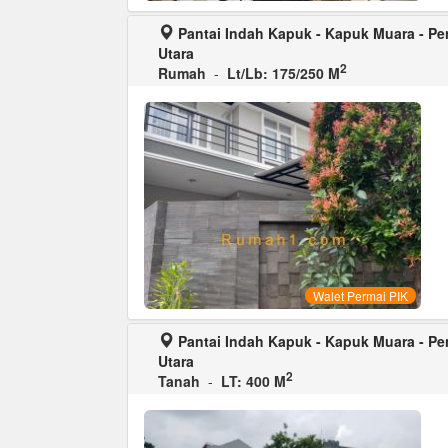
Pantai Indah Kapuk - Kapuk Muara - Pen
Utara
2
Rumah
-
Lt/Lb: 175/250 M
Walet Permai PIK
Pantai Indah Kapuk - Kapuk Muara - Pen
Utara
2
Tanah
-
LT: 400 M