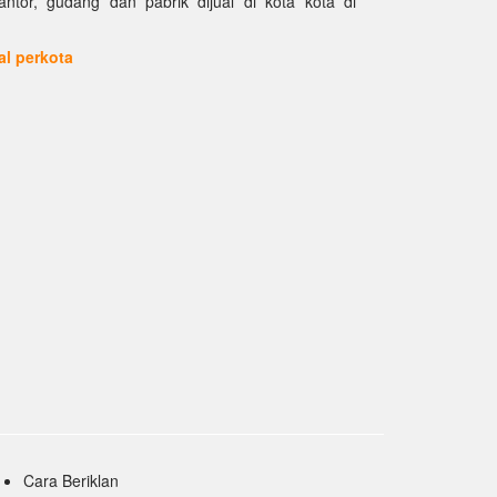
kantor, gudang dan pabrik dijual di kota kota di
ual perkota
Cara Beriklan