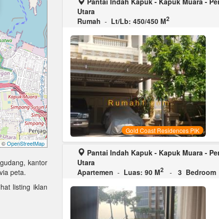
Pantai Indah Kapuk - Kapuk Muara - Pen
Utara
2
Rumah
-
Lt/Lb: 450/450 M
Gold Coast Residences PIK
©
OpenStreetMap
Pantai Indah Kapuk - Kapuk Muara - Pen
Utara
 gudang, kantor
2
Apartemen
-
Luas: 90 M
-
3 Bedroom
via peta.
at listing iklan