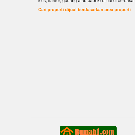
kios, kantor, gudang atau pabrik) dijual di berdasar
Cari properti dijual berdasarkan area properti