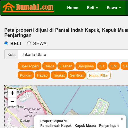
Home
Beli
Sewa
Peta properti dijual di Pantai Indah Kapuk, Kapuk Mua
Penjaringan
BELI
SEWA
Kota
Jakarta Utara
TipeProperti
Harga
L.Tanah
Bangunan
K.T.
K.M.
Car
Kondisi
Hadap
Tingkat
Sertifikat
Hapus Filter
+
−
×
Properti dijual di
Pantai Indah Kapuk - Kapuk Muara - Penjaringan