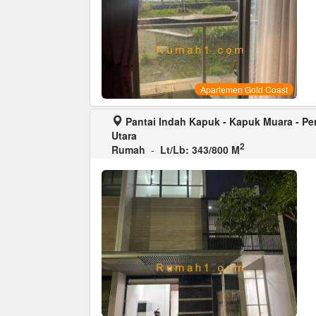
Apartemen Gold Coast
Pantai Indah Kapuk - Kapuk Muara - Pen
Utara
2
Rumah
-
Lt/Lb: 343/800 M