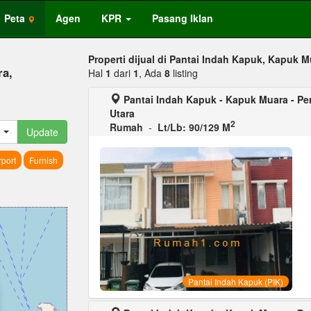
Peta
Agen
KPR
Pasang Iklan
Properti dijual di Pantai Indah Kapuk, Kapuk M
ra,
Hal
1
dari
1
, Ada
8
listing
Pantai Indah Kapuk - Kapuk Muara - Pen
Utara
2
Rumah
-
Lt/Lb: 90/129 M
Update
port
Furnish
Pantai Indah Kapuk (PIK)