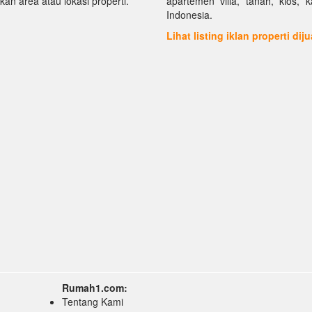
kan area atau lokasi properti.
apartemen villa, tanah, kios, 
Indonesia.
Lihat listing iklan properti dij
Rumah1.com:
Tentang Kami