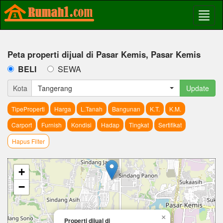
Peta properti dijual di Pasar Kemis, Pasar Kemis
BELI
SEWA
Kota
Tangerang
Update
TipeProperti
Harga
L.Tanah
Bangunan
K.T.
K.M.
Carport
Furnish
Kondisi
Hadap
Tingkat
Sertifikat
Hapus Filter
+
−
×
Properti dijual di