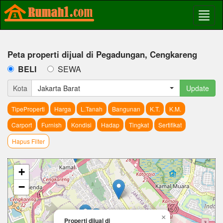
Peta properti dijual di Pegadungan, Cengkareng
BELI
SEWA
Kota
Jakarta Barat
Update
TipeProperti
Harga
L.Tanah
Bangunan
K.T.
K.M.
Carport
Furnish
Kondisi
Hadap
Tingkat
Sertifikat
Hapus Filter
+
−
×
Properti dijual di