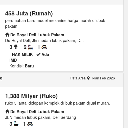
458 Juta (Rumah)
perumahan baru model mezanine harga murah dilubuk
pakam.
De Royal Deli Lubuk Pakam
De Royal Deli, Jln medan lubuk pakam, D...
3
2
1
-
HAK MILIK
Ada
IMB
Kondisi:
Baru
ng
Peta Area
Iklan Feb 2026
1,388 Milyar (Ruko)
ruko 3 lantai didepan komplek dilibuk pakam dijual murah.
De Royal Deli Lubuk Pakam
JLN medan lubuk pakam, Deli Serdang
3
1