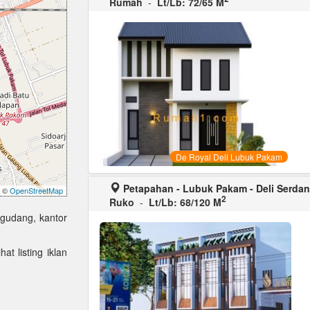
Rumah
-
Lt/Lb: 72/65 M
De Royal Deli Lubuk Pakam
Petapahan - Lubuk Pakam - Deli Serda
©
OpenStreetMap
2
Ruko
-
Lt/Lb: 68/120 M
 gudang, kantor
at listing iklan