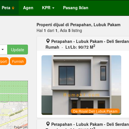
Peta
Agen
KPR
Pasang Iklan
Properti dijual di Petapahan, Lubuk Pakam
Hal
1
dari
1
, Ada
5
listing
Petapahan - Lubuk Pakam - Deli Serda
2
Rumah
-
Lt/Lb: 90/72 M
Update
port
Furnish
De Royal Deli Lubuk Pakam
Petapahan - Lubuk Pakam - Deli Serda
2