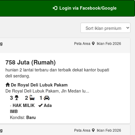
Login via Facebook/Google
ng
Peta Area
Iklan Feb 2026
758 Juta (Rumah)
hunian 2 lantai terbaru dan terbaik dekat kantor bupati
deli serdang.
De Royal Deli Lubuk Pakam
De Royal Deli Lubuk Pakam, Jln Medan lu...
3
2
1
-
HAK MILIK
Ada
IMB
Kondisi:
Baru
ng
Peta Area
Iklan Feb 2026