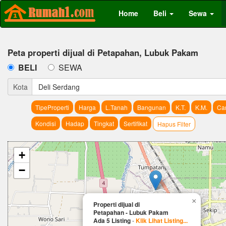
Home
Beli
Sewa
Peta properti dijual di Petapahan, Lubuk Pakam
BELI
SEWA
Kota
Deli Serdang
TipeProperti
Harga
L.Tanah
Bangunan
K.T.
K.M.
Car
Kondisi
Hadap
Tingkat
Sertifikat
Hapus Filter
+
−
×
Properti dijual di
Petapahan - Lubuk Pakam
Ada 5 Listing
-
Klik Lihat Listing...