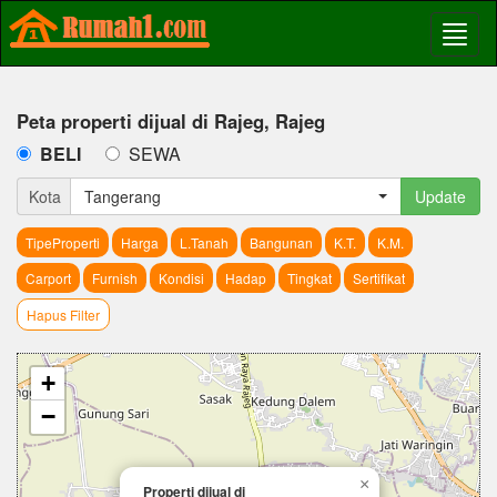
Peta properti dijual di Rajeg, Rajeg
BELI
SEWA
Kota
Tangerang
Update
TipeProperti
Harga
L.Tanah
Bangunan
K.T.
K.M.
Carport
Furnish
Kondisi
Hadap
Tingkat
Sertifikat
Hapus Filter
+
−
×
Properti dijual di