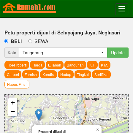
Peta properti dijual di Selapajang Jaya, Neglasari
BELI
SEWA
Kota
Tangerang
Update
TipeProperti
Harga
L.Tanah
Bangunan
K.T.
K.M.
Carport
Furnish
Kondisi
Hadap
Tingkat
Sertifikat
Hapus Filter
+
−
×
Properti dijual di