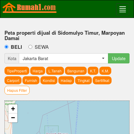
Peta properti dijual di Sidomulyo Timur, Marpoyan
Damai
BELI
SEWA
Kota
Jakarta Barat
Update
TipeProperti
Harga
L.Tanah
Bangunan
K.T.
K.M.
Carport
Furnish
Kondisi
Hadap
Tingkat
Sertifikat
Hapus Filter
+
−