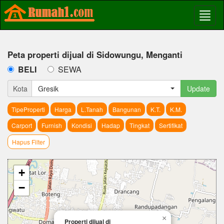
Peta properti dijual di Sidowungu, Menganti
BELI
SEWA
Kota
Gresik
Update
TipeProperti
Harga
L.Tanah
Bangunan
K.T.
K.M.
Carport
Furnish
Kondisi
Hadap
Tingkat
Sertifikat
Hapus Filter
+
−
×
Properti dijual di