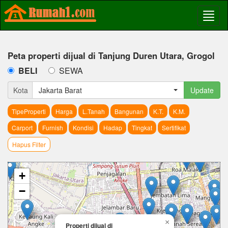
Peta properti dijual di Tanjung Duren Utara, Grogol
BELI
SEWA
Kota
Jakarta Barat
Update
TipeProperti
Harga
L.Tanah
Bangunan
K.T.
K.M.
Carport
Furnish
Kondisi
Hadap
Tingkat
Sertifikat
Hapus Filter
+
−
×
Properti dijual di