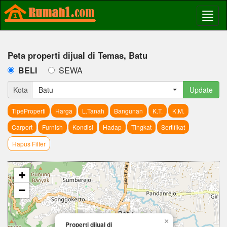
Peta properti dijual di Temas, Batu
BELI
SEWA
Kota
Batu
Update
TipeProperti
Harga
L.Tanah
Bangunan
K.T.
K.M.
Carport
Furnish
Kondisi
Hadap
Tingkat
Sertifikat
Hapus Filter
+
−
×
Properti dijual di