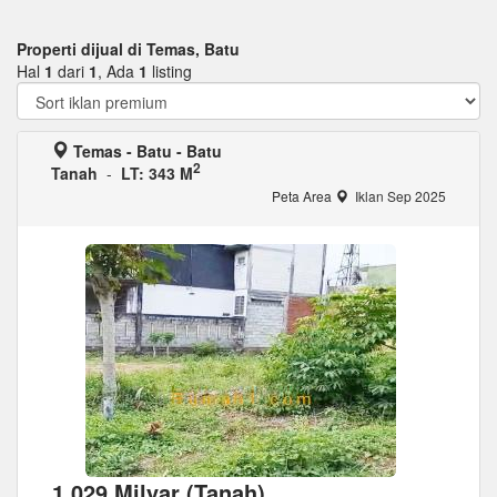
Properti dijual di Temas, Batu
Hal
1
dari
1
, Ada
1
listing
Temas - Batu - Batu
2
Tanah
-
LT: 343 M
Peta Area
Iklan Sep 2025
1,029 Milyar (Tanah)