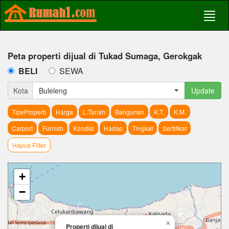
Peta properti dijual di Tukad Sumaga, Gerokgak
BELI
SEWA
Kota
Buleleng
Update
TipeProperti
Harga
L.Tanah
Bangunan
K.T.
K.M.
Carport
Furnish
Kondisi
Hadap
Tingkat
Sertifikat
Hapus Filter
+
−
×
Properti dijual di