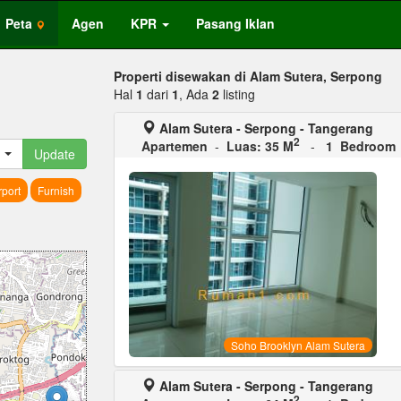
Peta
Agen
KPR
Pasang Iklan
Properti disewakan di Alam Sutera, Serpong
Hal
1
dari
1
, Ada
2
listing
Alam Sutera - Serpong - Tangerang
2
Apartemen
-
Luas: 35 M
-
1 Bedroom
Update
port
Furnish
Soho Brooklyn Alam Sutera
Alam Sutera - Serpong - Tangerang
2