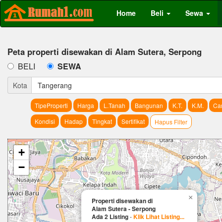
Home
Beli
Sewa
Peta properti disewakan di Alam Sutera, Serpong
BELI
SEWA
Kota
Tangerang
TipeProperti
Harga
L.Tanah
Bangunan
K.T.
K.M.
Car
Kondisi
Hadap
Tingkat
Sertifikat
Hapus Filter
+
−
×
Properti disewakan di
Alam Sutera - Serpong
Ada 2 Listing
-
Klik Lihat Listing...