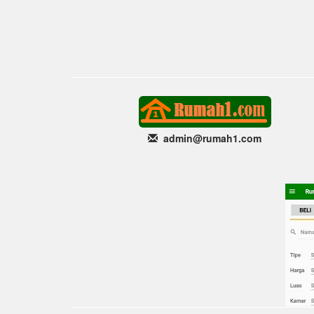
admin@rumah1
.com