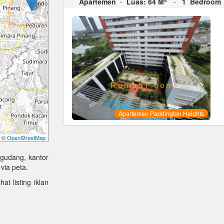
Apartemen
-
Luas: 64 M
-
1 Bedroom
Apartemen Paddington Heights
©
OpenStreetMap
 gudang, kantor
via peta.
at listing iklan