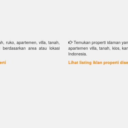
h, ruko, apartemen, villa, tanah,
Temukan properti idaman yang 
i berdasarkan area atau lokasi
apartemen villa, tanah, kios, k
Indonesia.
erti
Lihat listing iklan properti di