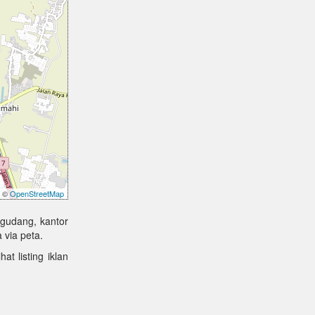
©
OpenStreetMap
 gudang, kantor
 via peta.
at listing iklan