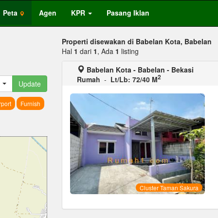
Peta
Agen
KPR
Pasang Iklan
Properti disewakan di Babelan Kota, Babelan
Hal
1
dari
1
, Ada
1
listing
Babelan Kota - Babelan - Bekasi
2
Rumah
-
Lt/Lb: 72/40 M
Update
port
Furnish
Cluster Taman Sakura