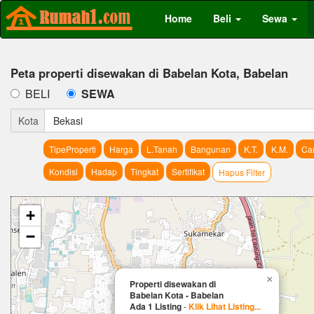
Home
Beli
Sewa
Peta properti disewakan di Babelan Kota, Babelan
BELI
SEWA
Kota
Bekasi
TipeProperti
Harga
L.Tanah
Bangunan
K.T.
K.M.
Car
Kondisi
Hadap
Tingkat
Sertifikat
Hapus Filter
+
−
×
Properti disewakan di
Babelan Kota - Babelan
Ada 1 Listing
-
Klik Lihat Listing...