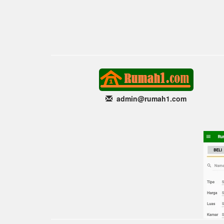
admin@rumah1
.com