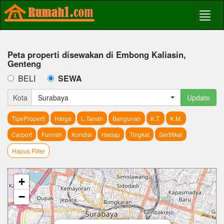
Peta properti disewakan di Embong Kaliasin,
Genteng
BELI
SEWA
Kota
Surabaya
Update
TipeProperti
Harga
L.Tanah
Bangunan
K.T.
K.M.
Carport
Furnish
Kondisi
Hadap
Tingkat
Sertifikat
Hapus Filter
+
−