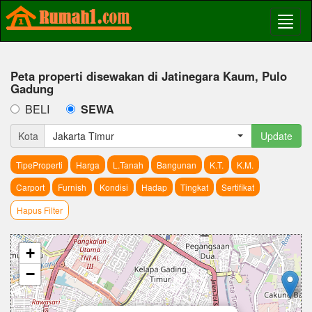
Peta properti disewakan di Jatinegara Kaum, Pulo
Gadung
BELI
SEWA
Kota
Jakarta Timur
Update
TipeProperti
Harga
L.Tanah
Bangunan
K.T.
K.M.
Carport
Furnish
Kondisi
Hadap
Tingkat
Sertifikat
Hapus Filter
+
−