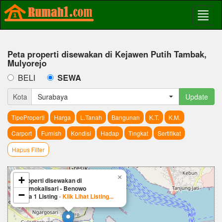
Peta properti disewakan di Kejawen Putih Tambak,
Mulyorejo
BELI
SEWA
Kota
Surabaya
Update
TipeProperti
Harga
L.Tanah
Bangunan
K.T.
K.M.
Carport
Furnish
Kondisi
Hadap
Tingkat
Sertifikat
Hapus Filter
×
+
Properti disewakan di
Romokalisari - Benowo
−
Ada 1 Listing
-
Klik Lihat Listing...