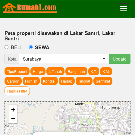
Peta properti disewakan di Lakar Santri, Lakar
Santri
BELI
SEWA
Kota
Surabaya
Update
TipeProperti
Harga
L.Tanah
Bangunan
K.T.
K.M.
Carport
Furnish
Kondisi
Hadap
Tingkat
Sertifikat
Hapus Filter
+
−