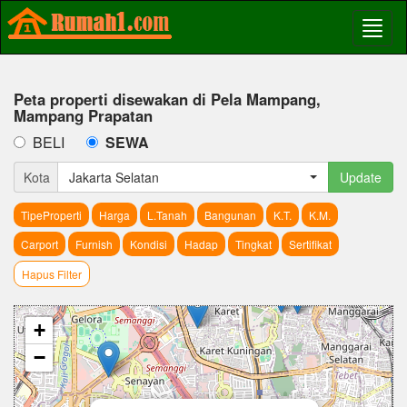
Peta properti disewakan di Pela Mampang,
Mampang Prapatan
BELI
SEWA
Kota
Jakarta Selatan
Update
TipeProperti
Harga
L.Tanah
Bangunan
K.T.
K.M.
Carport
Furnish
Kondisi
Hadap
Tingkat
Sertifikat
Hapus Filter
+
−