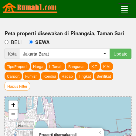
Peta properti disewakan di Pinangsia, Taman Sari
BELI
SEWA
Kota
Jakarta Barat
Update
TipeProperti
Harga
L.Tanah
Bangunan
K.T.
K.M.
Carport
Furnish
Kondisi
Hadap
Tingkat
Sertifikat
Hapus Filter
+
−
×
Properti disewakan di