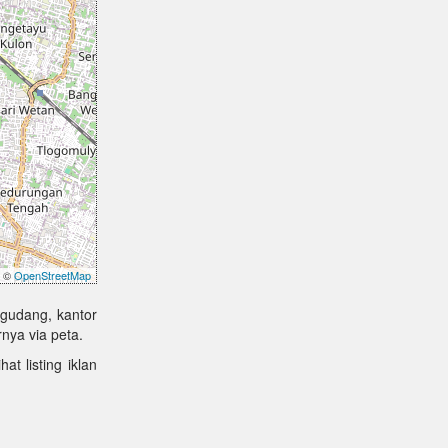
©
OpenStreetMap
 gudang, kantor
nya via peta.
at listing iklan