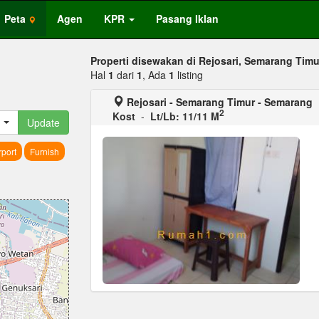
Peta
Agen
KPR
Pasang Iklan
Properti disewakan di Rejosari, Semarang Timu
Hal
1
dari
1
, Ada
1
listing
Rejosari - Semarang Timur - Semarang
2
Kost
-
Lt/Lb: 11/11 M
Update
port
Furnish