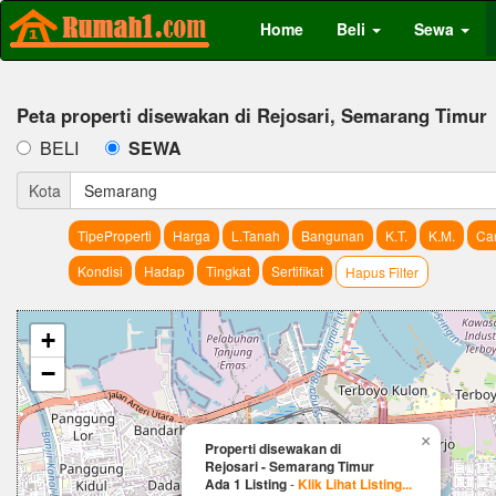
Home
Beli
Sewa
Peta properti disewakan di Rejosari, Semarang Timur
BELI
SEWA
Kota
Semarang
TipeProperti
Harga
L.Tanah
Bangunan
K.T.
K.M.
Car
Kondisi
Hadap
Tingkat
Sertifikat
Hapus Filter
+
−
×
Properti disewakan di
Rejosari - Semarang Timur
Ada 1 Listing
-
Klik Lihat Listing...