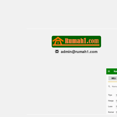
admin@rumah1
.com