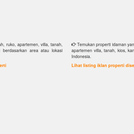
h, ruko, apartemen, villa, tanah,
Temukan properti idaman yang 
i berdasarkan area atau lokasi
apartemen villa, tanah, kios, k
Indonesia.
erti
Lihat listing iklan properti di