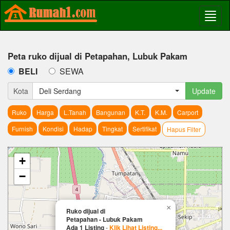
Peta ruko dijual di Petapahan, Lubuk Pakam
BELI
SEWA
Kota
Deli Serdang
Update
Ruko
Harga
L.Tanah
Bangunan
K.T.
K.M.
Carport
Furnish
Kondisi
Hadap
Tingkat
Sertifikat
Hapus Filter
+
−
×
Ruko dijual di
Petapahan - Lubuk Pakam
Ada 1 Listing
-
Klik Lihat Listing...