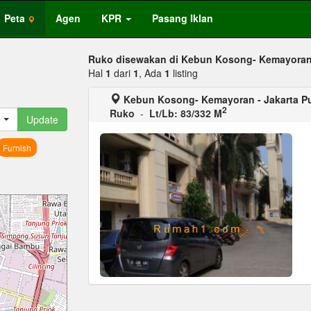
Peta
Agen
KPR
Pasang Iklan
Ruko disewakan di Kebun Kosong- Kemayora
Hal
1
dari
1
, Ada
1
listing
Kebun Kosong- Kemayoran - Jakarta P
2
Ruko
-
Lt/Lb: 83/332 M
Update
Furnish