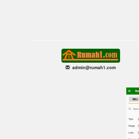
admin@rumah1
.com