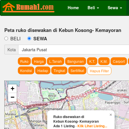
Home
Beli
Sewa
Peta ruko disewakan di Kebun Kosong- Kemayoran
BELI
SEWA
Kota
Jakarta Pusat
Ruko
Harga
L.Tanah
Bangunan
K.T.
K.M.
Carport
Kondisi
Hadap
Tingkat
Sertifikat
Hapus Filter
+
−
×
Ruko disewakan di
Kebun Kosong- Kemayoran
Ada 1 Listing
-
Klik Lihat Listing...