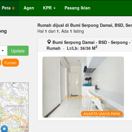
Peta
Agen
KPR
Pasang Iklan
Rumah dijual di Bumi Serpong Damai, BSD, Se
ong
Hal
1
dari
1
, Ada
1
listing
Bumi Serpong Damai - BSD - Serpong -
2
Rumah
-
Lt/Lb: 36/36 M
Update
Furnish
ANARTA VANYA PARK