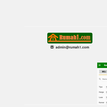
admin@rumah1
.com