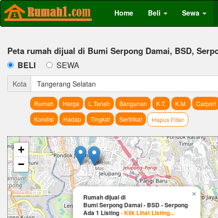
Home
Beli
Sewa
Peta rumah dijual di Bumi Serpong Damai, BSD, Serp
BELI
SEWA
Kota
Tangerang Selatan
Rumah
Harga
L.Tanah
Bangunan
K.T.
K.M.
Carport
Kondisi
Hadap
Tingkat
Sertifikat
Hapus Filter
+
−
×
Rumah dijual di
Bumi Serpong Damai - BSD - Serpong
Ada 1 Listing
-
Klik Lihat Listing...