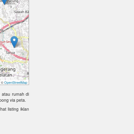
©
OpenStreetMap
 atau rumah di
ong via peta.
at listing iklan