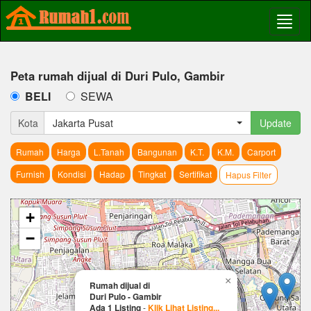
Peta rumah dijual di Duri Pulo, Gambir
BELI
SEWA
Kota
Jakarta Pusat
Update
Rumah
Harga
L.Tanah
Bangunan
K.T.
K.M.
Carport
Furnish
Kondisi
Hadap
Tingkat
Sertifikat
Hapus Filter
+
−
×
Rumah dijual di
Duri Pulo - Gambir
Ada 1 Listing
-
Klik Lihat Listing...