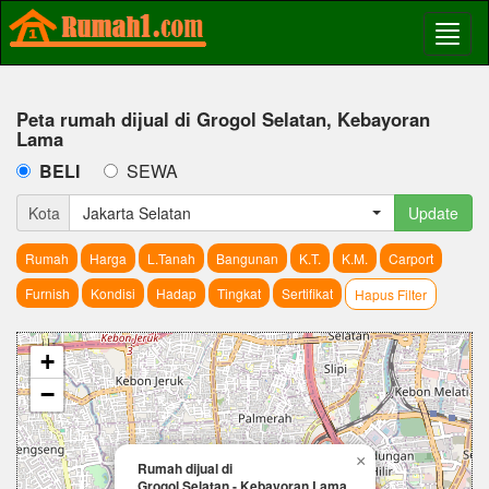
Peta rumah dijual di Grogol Selatan, Kebayoran
Lama
BELI
SEWA
Kota
Jakarta Selatan
Update
Rumah
Harga
L.Tanah
Bangunan
K.T.
K.M.
Carport
Furnish
Kondisi
Hadap
Tingkat
Sertifikat
Hapus Filter
+
−
×
Rumah dijual di
Grogol Selatan - Kebayoran Lama