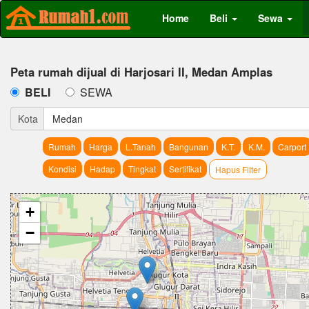
Home
Beli
Sewa
Peta rumah dijual di Harjosari II, Medan Amplas
BELI
SEWA
Kota
Medan
Rumah
Harga
L.Tanah
Bangunan
K.T.
K.M.
Carport
Kondisi
Hadap
Tingkat
Sertifikat
Hapus Filter
+
−