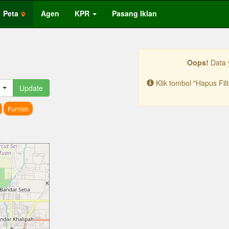
Peta
Agen
KPR
Pasang Iklan
Oops!
Data 
Klik tombol "Hapus Fil
Update
Furnish