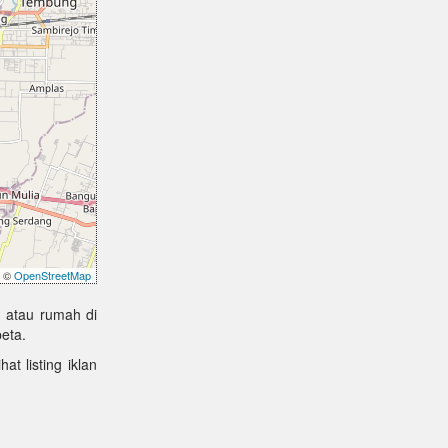
©
OpenStreetMap
 atau rumah di
eta.
at listing iklan